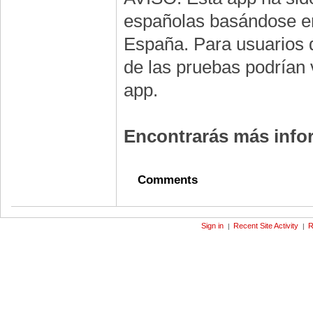
españolas basándose en 
España. Para usuarios d
de las pruebas podrían v
app.
Encontrarás más inf
Comments
Sign in
Recent Site Activity
R
|
|