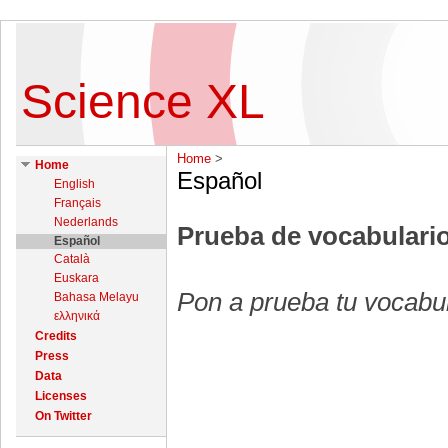
Science XL
Home
‎ > ‎
Home
Español
English
Français
Nederlands
Prueba de vocabulari
Español
Català
Euskara
Pon a prueba tu vocabula
Bahasa Melayu
ελληνικά
Credits
Press
Data
Licenses
On Twitter